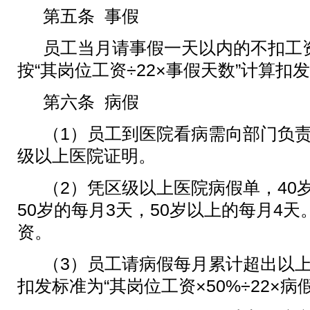
第五条
事假
员工当月请事假一天以内的不扣工
按
“其岗位工资÷
22
×事假天数”计算扣
第六条
病假
（
1
）员工到医院看病需向部门负
级以上医院证明。
（
2
）凭区级以上医院病假单，
40
50
岁的每月
3
天，
50
岁以上的每月
4
天
资。
（
3
）员工请病假每月累计超出以
扣发标准为“其岗位工资×
50%
÷
22
×病