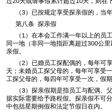
过
20
天或请事假累计超过
10
天，则在
（
3
）已按规定享受探亲假的，当
第八条
探亲假
（
1
）在本会工作满一年以上的员
同一地（非同一地指距离超过
300
公里
亲假。
（
2
）已婚员工探配偶的，每年可
天；未婚员工探父母的，每年可享受
工探父母的，每四年可享受一次，假
（
3
）探亲假期是指员工与配偶、
据实际需要给予路程假。探亲假不可
中包括星期例假和法定节假日在内。