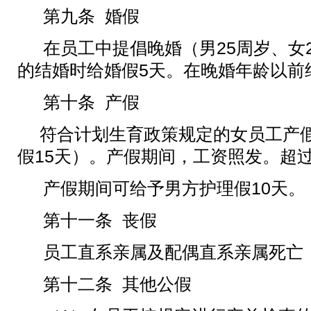
第九条
婚假
在员工中提倡晚婚（男
25
周岁、女
的结婚时给婚假
5
天。在晚婚年龄以前
第十条
产假
符合计划生育政策规定的女员工产
假
15
天）。
产假期间，工资照发。超
产假期间可给予男方护理假
10
天。
第十一条
丧假
员工直系亲属及配偶直系亲属死亡
第十二条
其他公假