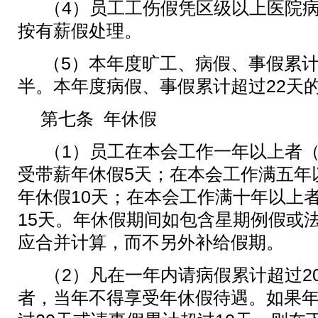
（
4
）员工工伤假凭区级以上医院
按有薪假处理。
（
5
）本年度旷工、病假、事假累
半。本年度病假、事假累计超过
22
天
第七条 年休假
（
1
）员工在本会工作一年以上者
受带薪年休假
5
天；在本会工作满五年
年休假
10
天；在本会工作满十年以上
15
天。年休假期间如包含星期例假或
应合并计算，而不另外补给假期。
（
2
）凡在一年内请病假累计超过
2
者，当年不得享受年休假待遇。如果