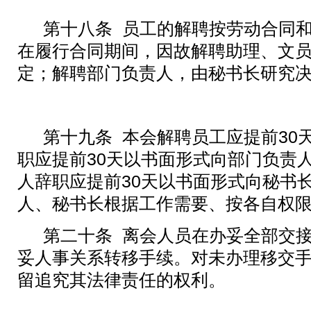
第十八条
员工的解聘按劳动合同
在履行合同期间，因故解聘助理、文
定；解聘部门负责人，由秘书长研究
第十九条
本会解聘员工应提前
30
职
应提前
30
天
以书面形式向
部门
负责
人辞职
应提前
30
天
以书面形式向
秘书
人
、秘书长根据工作需要、按各自权
第二十条
离
会
人员在办妥全部交
妥人事关系转移手续。对未办理移交
留追究其法律责任的权利。