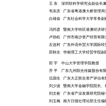
王
东
深圳软科学研究会副会长
韦东庆
广东省粤港澳大桥管理局
白雄奋
广东社会科学大学常务副
冯邦彦
暨南大学特区港澳经济研
卢劲松
广州市南沙资产经营有限
左连村
广东外语外贸大学国际经
田秋生
华南理工大学经贸学院副
田
宇
中山大学管理学院教授
乔
平
广东九州阳光传媒股份有
伍国生
广东大正联合资产评估有
刘少波
暨南大学金融学院院长、
刘文彬
广东省产业发展研究院秘
刘玉梅
南方日报社理论部主任编