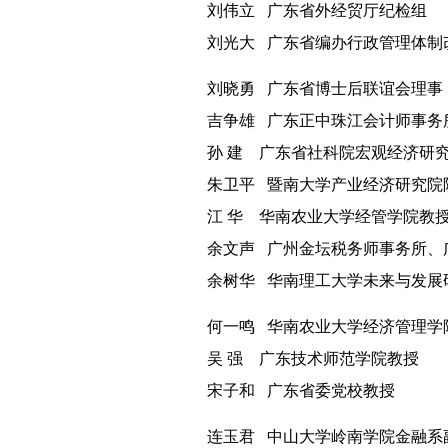
刘伟立
广东省外经贸厅纪检组
刘光大
广东省编办行政管理体制
刘晓勇
广东省博士后联谊会理事
吉争雄
广东正中珠江会计师事务
孙
建
广东省社科院宏观经济研
朱卫平
暨南大学产业经济研究院
江
华
华南农业大学经管学院教
余文声
广州金坛税务师事务所、
余树华
华南理工大学未来与发展
何一鸣
华南农业大学经济管理学
吴
强
广东技术师范学院教授
宋子和
广东省委党校教授
连玉君
中山大学岭南学院金融系