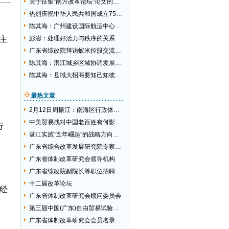
关于征集“南方改革论坛”论文的通知
热烈庆祝中华人民共和国成立75周年
陈其海：广州建设国际航运中心的目标追求坚定不移
主
彭澎：处理好活力与秩序的关系
广东省综改院拜访蚁米控股交流区块链技术与新型智库建设
陈其海：湛江城乡区域协调发展思路创新的建议
陈其海：县域大招商要知己知彼还须创新理念
最热文章
2月12日周振江：南海区行政体制综合改革对我国的启示
中美贸易战对中国老百姓有何影响？
行
湛江实施“五年崛起”的战略方向选择
广东省综合改革发展研究院专家委员会
广东省体制改革研究会领导机构
广东省综改院副院长等职位招聘启事
十二届改革论坛
经
广东省体制改革研究会顾问委员会
第三届中国(广东)自由贸易试验区大讲坛活动邀请函
广东省体制改革研究会会员名录