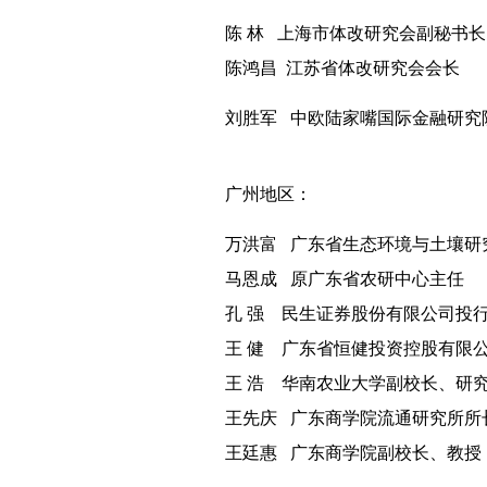
陈
林
上海市体改研究会副秘书长
陈鸿昌
江苏省体改研究会会长
刘胜军 中欧陆家嘴国际金融研
广州地区：
万洪富
广东省生态环境与土壤研
马恩成
原广东省农研中心主任
孔
强
民生证券股份有限公司投
王
健
广东省恒健投资控股有限
王
浩
华南农业大学副校长、研
王先庆
广东商学院流通研究所所
王廷惠
广东商学院副校长、教授